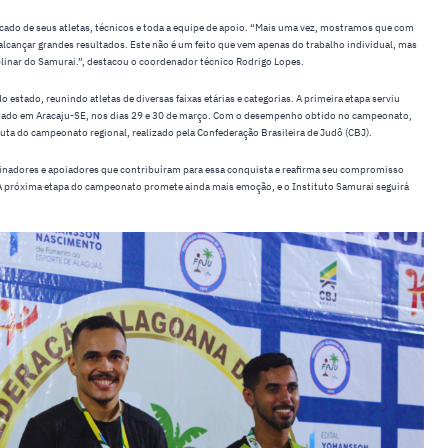
icado de seus atletas, técnicos e toda a equipe de apoio. “Mais uma vez, mostramos que com
lcançar grandes resultados. Este não é um feito que vem apenas do trabalho individual, mas
plinar do Samurai.”, destacou o coordenador técnico Rodrigo Lopes.
 estado, reunindo atletas de diversas faixas etárias e categorias. A primeira etapa serviu
isputado em Aracaju-SE, nos dias 29 e 30 de março. Com o desempenho obtido no campeonato,
puta do campeonato regional, realizado pela Confederação Brasileira de Judô (CBJ).
ocinadores e apoiadores que contribuíram para essa conquista e reafirma seu compromisso
A próxima etapa do campeonato promete ainda mais emoção, e o Instituto Samurai seguirá