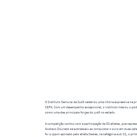
O Instituto Samurai de Judô celebrou uma vitória expressiva na p
CEPA. Com um desempenho excepcional, o instituto liderou o pódi
como uma das principais forças do judô no estado.
A competição contou com a participação de 52 atletas, que repres
Gustavo Dourado se sobressaiu ao conquistar o ouro em duas cat
foi o ippon aplicado pelo atleta Oseias, na categoria sub-11, o pr