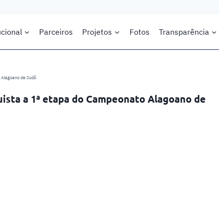
ucional
Parceiros
Projetos
Fotos
Transparência
 Alagoano de Judô
quista a 1ª etapa do Campeonato Alagoano de