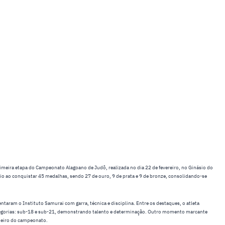
rimeira etapa do Campeonato Alagoano de Judô, realizada no dia 22 de fevereiro, no Ginásio do
o ao conquistar 45 medalhas, sendo 27 de ouro, 9 de prata e 9 de bronze, consolidando-se
entaram o Instituto Samurai com garra, técnica e disciplina. Entre os destaques, o atleta
egorias: sub-18 e sub-21, demonstrando talento e determinação. Outro momento marcante
imeiro do campeonato.