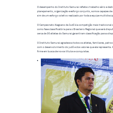
O desempenho do Instituto Samurai reflete o trabalho sério e ded
planejamento, organização e esforço conjunto, somos capazes de a
sim de um esforço coletivo realizado por toda a equipe multidisci
O Campeonato Alagoano de Judô é a competição mais tradicional do
como fase classificatória para o Brasileiro Regional que será d
cerca de 30 atletas do Samurai garantiram classificação para a dis
O Instituto Samurai agradece a todos os atletas, familiares, patr
com o desenvolvimento do judô e dos valores que ele representa. 
firme em busca de novos títulos e conquistas.