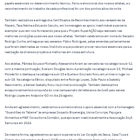
papéis essenciais no desenvolvimento técnico, físico e emocional dos nossos atletas, e o
reconhecimento do trabalho de cada profissional foi um dos pontos altos da noite.
Também realizamos a entrega dos Certificados de Reconhecimento aos vereadores de
Maceió, Teca Nelma e Eduardo Canuto, em homenagem ao apoio inestimável e parceria
exemplar que vem nos fornecendo para que o Projeto SuperAÇÃO seja realizado nas
melhores condições possíveis aos nosso atletas. Também celebramos em nome do Senador
Rodrigo Cunha, entregue ao seu assessor Fábio Rodrigues, pelas emendas parlamentares
que foram destinadas ao nosso Instituto e que puderam prover recursos essenciais para a
realização de diversos projetos e melhorias em nossa estrutura.
Aos atletas, Pâmela Souza e Michaelly Alessandra foram as vencedoras na categoria sub-11
com a mesma pontuação; Everson Douglas levou a premiação na categoria sub-13; Michael
Moisés foi o destaque na categoria sub-15 e Gustavo Dourado ficou em primeiro lugar no
sub-18. Na categoria Sênior, disputado entre Rodrigo Lopes, João Paulo e Isabelly
Nascimento, a Sensei Isabelly ficou na primeira colocação. Também destacamos
excepcionalmente à conquista do vice-campeonato de Veteranos de Judô pelo sensei
Rodrigo Lopes em Anápolis-GO no dia 24 agosto.
Ainda em agradecimento, celebramos e comemoramos o apoio essencial com a homenagem
“Guardiões do Tatame” às empresas Impacto Bioenergia; Usina Coruripe; Pajuçara
Alimentos e M&F Consultoria Contábil, que apoiaram inestimavelmente a Associação Dojô
Samurais em 2024.
Da mesma forma, agradecemos ao apoio e parceria do Lar Coração de Jesus, Casa Tuca e
Ordem dos Advogados do Brasil (OAB) com o título “Parceiros Samurai”, onde suas