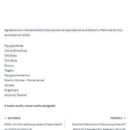
Agradecemos imensamente a todos parceiros e apoiadores que fizeram o Melhores do Ano
acontecer em 2024:
Pajuçara Bikes
Litoral Bike Shop
DW Bikes
Totó Bike
Sococo
Magalu
Pajuçara Alimentos
Glaucio Gomes – Painel de Led
Abrasel
Engenharq
Anjos do Tatame
A todos vocês, nosso muito obrigado!
Navegação
ANTERIOR
PRÓXIMO
2024: Um Ano de Conquistas e Crescimento
Instituto Samurai brilha e conquista a 1ª
de
no Instituto Samurai
etapa do Campeonato Alagoano de Judô