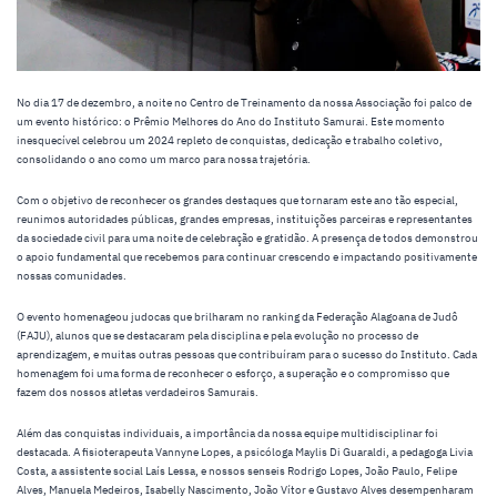
No dia 17 de dezembro, a noite no Centro de Treinamento da nossa Associação foi palco de
um evento histórico: o Prêmio Melhores do Ano do Instituto Samurai. Este momento
inesquecível celebrou um 2024 repleto de conquistas, dedicação e trabalho coletivo,
consolidando o ano como um marco para nossa trajetória.
Com o objetivo de reconhecer os grandes destaques que tornaram este ano tão especial,
reunimos autoridades públicas, grandes empresas, instituições parceiras e representantes
da sociedade civil para uma noite de celebração e gratidão. A presença de todos demonstrou
o apoio fundamental que recebemos para continuar crescendo e impactando positivamente
nossas comunidades.
O evento homenageou judocas que brilharam no ranking da Federação Alagoana de Judô
(FAJU), alunos que se destacaram pela disciplina e pela evolução no processo de
aprendizagem, e muitas outras pessoas que contribuíram para o sucesso do Instituto. Cada
homenagem foi uma forma de reconhecer o esforço, a superação e o compromisso que
fazem dos nossos atletas verdadeiros Samurais.
Além das conquistas individuais, a importância da nossa equipe multidisciplinar foi
destacada. A fisioterapeuta Vannyne Lopes, a psicóloga Maylis Di Guaraldi, a pedagoga Livia
Costa, a assistente social Laís Lessa, e nossos senseis Rodrigo Lopes, João Paulo, Felipe
Alves, Manuela Medeiros, Isabelly Nascimento, João Vítor e Gustavo Alves desempenharam