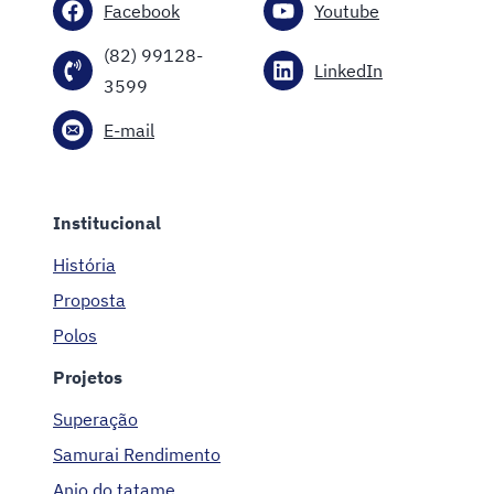
Facebook
Youtube
(82) 99128-
LinkedIn
3599
E-mail
Institucional
História
Proposta
Polos
Projetos
Superação
Samurai Rendimento
Anjo do tatame