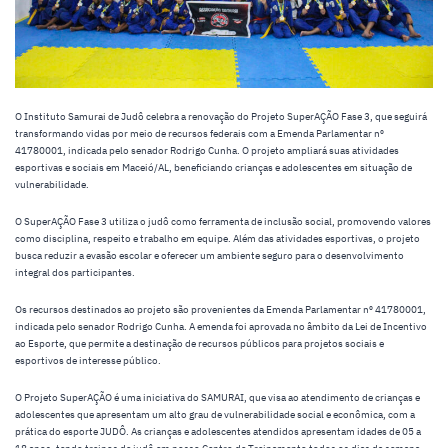
O Instituto Samurai de Judô celebra a renovação do Projeto SuperAÇÃO Fase 3, que seguirá
transformando vidas por meio de recursos federais com a Emenda Parlamentar nº
41780001, indicada pelo senador Rodrigo Cunha. O projeto ampliará suas atividades
esportivas e sociais em Maceió/AL, beneficiando crianças e adolescentes em situação de
vulnerabilidade.
O SuperAÇÃO Fase 3 utiliza o judô como ferramenta de inclusão social, promovendo valores
como disciplina, respeito e trabalho em equipe. Além das atividades esportivas, o projeto
busca reduzir a evasão escolar e oferecer um ambiente seguro para o desenvolvimento
integral dos participantes.
Os recursos destinados ao projeto são provenientes da Emenda Parlamentar nº 41780001,
indicada pelo senador Rodrigo Cunha. A emenda foi aprovada no âmbito da Lei de Incentivo
ao Esporte, que permite a destinação de recursos públicos para projetos sociais e
esportivos de interesse público.
O Projeto SuperAÇÃO é uma iniciativa do SAMURAI, que visa ao atendimento de crianças e
adolescentes que apresentam um alto grau de vulnerabilidade social e econômica, com a
prática do esporte JUDÔ. As crianças e adolescentes atendidos apresentam idades de 05 a