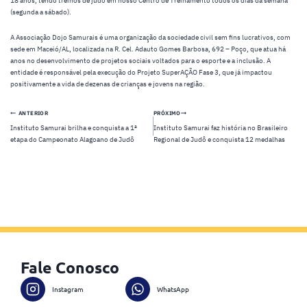
18 anos, tendo treinos de judô em nosso Centro de Treinamento todos os dias da semana
(segunda a sábado).
A Associação Dojo Samurais é uma organização da sociedade civil sem fins lucrativos, com
sede em Maceió/AL, localizada na R. Cel. Adauto Gomes Barbosa, 692 – Poço, que atua há
anos no desenvolvimento de projetos sociais voltados para o esporte e a inclusão. A
entidade é responsável pela execução do Projeto SuperAÇÃO Fase 3, que já impactou
positivamente a vida de dezenas de crianças e jovens na região.
Navegação
ANTERIOR
PRÓXIMO
Instituto Samurai brilha e conquista a 1ª
Instituto Samurai faz história no Brasileiro
de
etapa do Campeonato Alagoano de Judô
Regional de Judô e conquista 12 medalhas
Post
Fale Conosco
Instagram
WhatsApp