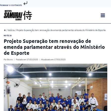
Acessar o conteúdo
Pular
para
o
Conteúdo
/
Notícia
/
Projeto Superação tem renovação de emenda parlamentar através do Ministério de Esporte
NOTÍCIA
Projeto Superação tem renovação de
emenda parlamentar através do Ministério
de Esporte
Por
Bruno
Postado em
17/03/2025
Atualizado em
17/03/2025