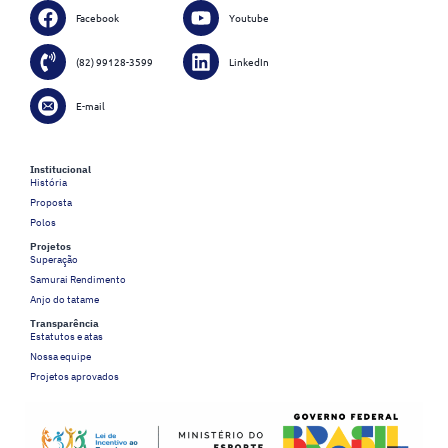
Facebook
Youtube
(82) 99128-3599
LinkedIn
E-mail
Institucional
História
Proposta
Polos
Projetos
Superação
Samurai Rendimento
Anjo do tatame
Transparência
Estatutos e atas
Nossa equipe
Projetos aprovados