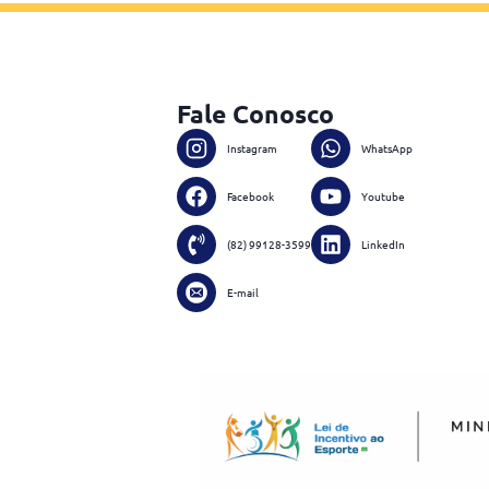
Fale Conosco
Instagram
WhatsApp
Facebook
Youtube
(82) 99128-3599
LinkedIn
E-mail