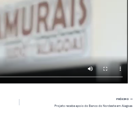
PRÓXIMO
Projeto recebe apoio do Banco do Nordeste em Alagoas