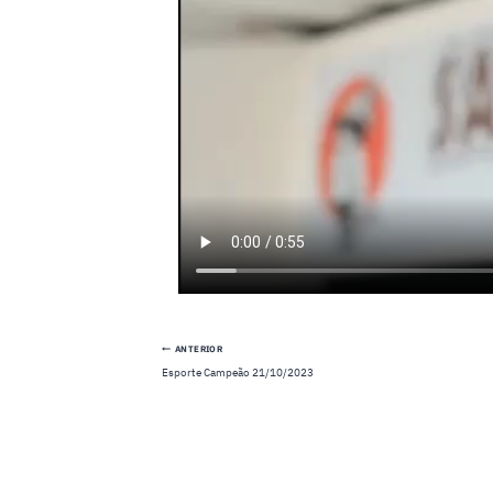
Navegação
ANTERIOR
Esporte Campeão 21/10/2023
de
Post