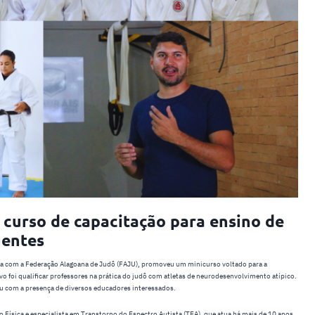
 curso de capacitação para ensino de
gentes
ia com a Federação Alagoana de Judô (FAJU), promoveu um minicurso voltado para a
vo foi qualificar professores na prática do judô com atletas de neurodesenvolvimento atípico.
u com a presença de diversos educadores interessados.
o Física e especialista em Transtorno do Espectro Autista (TEA), que atua há mais de 10 anos