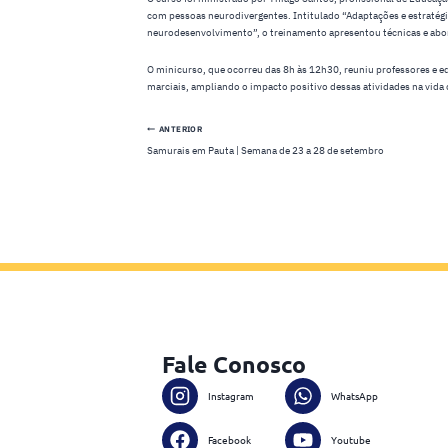
com pessoas neurodivergentes. Intitulado “Adaptações e estratégi
neurodesenvolvimento”, o treinamento apresentou técnicas e abord
O minicurso, que ocorreu das 8h às 12h30, reuniu professores e 
marciais, ampliando o impacto positivo dessas atividades na vida
Navegação
ANTERIOR
Samurais em Pauta | Semana de 23 a 28 de setembro
de
Post
Fale Conosco
Instagram
WhatsApp
Facebook
Youtube