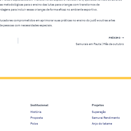
as metodológicas para o ensino das lutas para crianças com transtornos de
agens para incluir essas crianças de forma eficaz no ambiente esportivo.
educadores comprometidos em aprimorar suas práticas no ensino do judô e outras artes
 de pessoas com necessidades especiais.
PRÓXIMO
Samurais em Pauta | Mês de outubro
Institucional
Projetos
História
Superação
Proposta
Samurai Rendimento
Polos
Anjo do tatame